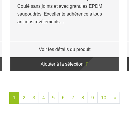
Coulé sans joints et avec granulés EPDM
saupoudrés. Excellente adhérence à tous
anciens revêtements…
Voir les détails du produit
Ajouter à la sélection
1
2
3
4
5
6
7
8
9
10
»